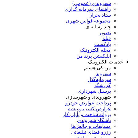
شهروندی (عمومی)
راهنمای سرمایه گذاری
ستاد بحران
مجموعه قوانین شهری
چند رسانه‌ای
تصویر
فیلم
پادکست
مجله الکترونیک
اپلیکیشن پرند من
خدمات الکترونیک
من کی هستم
شهروند
سرمایه‌گذار
گردشگر
پرسنل شهرداری
شهروندی و شهرسازی
پرداخت عوارض خودرو
عوارض کسب و پیشه
پروانه ساخت و پایان کار
باشگاه شهروندی
مسابقات و چالش‌ها
رزرو فضای تبلیغاتی
پرونده شهرسازی