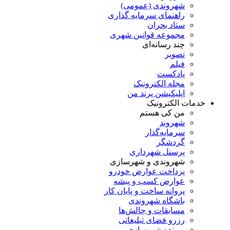
شهروندی (عمومی)
راهنمای سرمایه گذاری
ستاد بحران
مجموعه قوانین شهری
چند رسانه‌ای
تصویر
فیلم
پادکست
مجله الکترونیک
اپلیکیشن پرند من
خدمات الکترونیک
من کی هستم
شهروند
سرمایه‌گذار
گردشگر
پرسنل شهرداری
شهروندی و شهرسازی
پرداخت عوارض خودرو
عوارض کسب و پیشه
پروانه ساخت و پایان کار
باشگاه شهروندی
مسابقات و چالش‌ها
رزرو فضای تبلیغاتی
پرونده شهرسازی