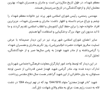
معظم شهداء، در طول تاریخ مثال‌زدنی است و مادران و همسران شهداء بهترین
معلمان ایثار و ازخودگذشتگی در تاریخ سرزمینمان هستند.
مهندس رستمی، رئیس شورای اسلامی شهر پرند نیز خانواده معظم شهداء را
چشم و چراغ مردم دانسته و اظهار داشت: مادران و همسران شهداء، عزیزترین
افراد خانواده خود را برای حفظ کیان کشورمان و انقلاب اسلامی تقدیم کردند و ما
تا ابد مدیون این جهاد بزرگ و شکیبایی و استقامت آنها هستیم.
سایر اعضای شورای اسلامی شهر پرند نیز در این دیدار صمیمانه با عرض
تسلیت سالروز شهادت حضرت ام‌البنین(س)، روز تکریم مادران و همسران شهداء
را گرامی‌داشته و از مادر شهید فهندژ به پاس سال‌ها صبر و از خودگذشتگی،
تجلیل کردند.
در این دیدار که توسط واحد امور ایثارگران معاونت فرهنگی-اجتماعی شهرداری
تدارک دیده شده بود، مادر گرامی شهید فهندژ ضمن قدردانی از حسن توجه
مسئولان، به بیان خاطراتی از این شهید گرانقدر هست سال دفاع مقدس پرداخت.
شهید "نادر فهندژ سعدی" متولد 1344/10/10 بود که در نهم تیرماه 1364 در دشت
لاله به دست رژیم بعث عراق به مقام والای شهادت نایل آمد.