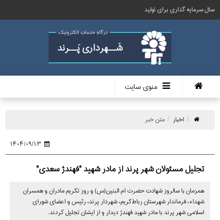
سال سرمایه گذاری برای تولید
درگاهِ خدماتِ الکترونیک
شَــهرداری پَــرند
منوی سایت
اخبار
متن خبر
۱۴۰۴/۰۹/۱۳
تجلیل مسئولان شهر پرند از مادر شهید "فهندژ سعدی"
همزمان با سالروز شهادت حضرت ام البنین(س) و روز تکریم مادران و همسران
شهداء، فرماندار شهرستان رباط‌کریم، شهردار پرند، رئیس و اعضای شورای
اسلامی شهر پرند با مادر شهید فهندژ دیدار و از ایشان تجلیل کردند.